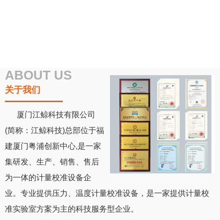
ABOUT US
关于我们
厦门江鲸科技有限公司
计量校准
交通轨道
石油化工
食品制药
仪表军工
(简称：江鲸科技)总部位于福
建厦门粤浦创新中心,是一家
集研发、生产、销售、售后
为一体的计量校准设备企
业。
专业提供压力、温度计量校准设备，
是一家提供计量校
南油利海自动化工程有限公司
中国商用飞机有限责任公司
江西景航航空锻铸有限公司
福建省计量科技研究院
中烟工业有限责任公司
江苏恒瑞医药股份有限公司
中国中车集团有限公司
厦门乃尔电子有限公司
国防计量站
中国石油化工股份有限公司九江分公司
准实验室方案为主的科技服务型企业。