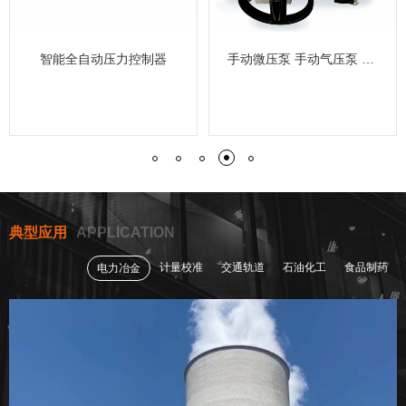
压力控制器
手动微压泵 手动气压泵 手动液压泵
典型应用
APPLICATION
计量校准
交通轨道
石油化工
食品制药
电力冶金
隔离器、气液分离器
动零起步活塞压力计
压力仪表快速检定校准系统
多通道温度、湿度自动校准系统
全自动活塞面积检定装置
空盒气压表检定箱
全自动压力仪表检定校准系统
温湿度检定箱+精密露点仪+高精度数字温度计