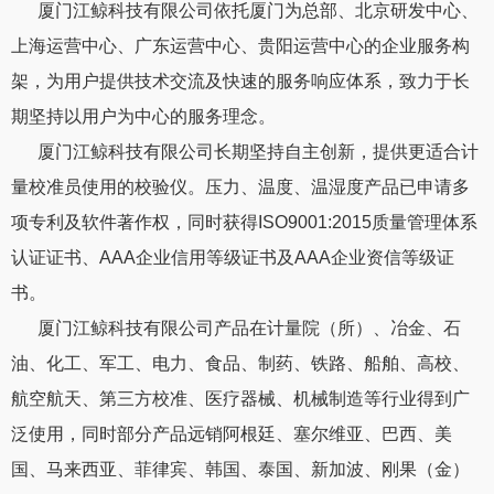
厦门江鲸科技有限公司依托厦门为总部、北京研发中心、
上海运营中心、广东运营中心、贵阳运营中心的企业服务构
架，为用户提供技术交流及快速的服务响应体系，致力于长
中国铁路上海局集团有限公司
厦门市计量检定测试院
江西晶昊盐化有限公司
江西科睿药业有限公司
长虹控股集团
广东高州市质量技术监督检测所
中创新航科技集团股份有限公司
江西司太立制药有限公司
江西富达盐化有限公司
国防科技二级计量站
期坚持以用户为中心的服务理念。
厦门江鲸科技有限公司长期坚持自主创新，提供更适合计
量校准员使用的校验仪。压力、温度、温湿度产品已申请多
项专利及软件著作权，同时获得ISO9001:2015质量管理体系
认证证书、AAA企业信用等级证书及AAA企业资信等级证
书。
厦门江鲸科技有限公司产品在计量院（所）、冶金、石
油、化工、军工、电力、食品、制药、铁路、船舶、高校、
航空航天、第三方校准、医疗器械、机械制造等行业得到广
泛使用，同时部分产品远销阿根廷、塞尔维亚、巴西、美
国、马来西亚、菲律宾、韩国、泰国、新加波、刚果（金）