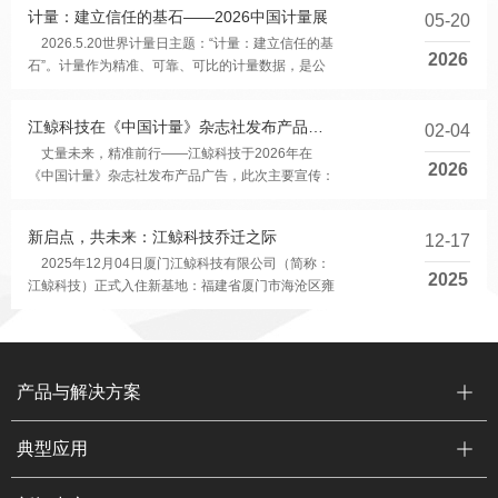
计量：建立信任的基石——2026中国计量展
05-20
2026.5.20世界计量日主题：“计量：建立信任的基
2026
石”。计量作为精准、可靠、可比的计量数据，是公
共政策与科学决策的信任根基，支撑健康、安全、...
江鲸科技在《中国计量》杂志社发布产品广告
02-04
丈量未来，精准前行——江鲸科技于2026年在
2026
《中国计量》杂志社发布产品广告，此次主要宣传：
IQS800便携式（IQS900实验室）压力仪表快速检定
装置...
新启点，共未来：江鲸科技乔迁之际
12-17
2025年12月04日厦门江鲸科技有限公司（简称：
2025
江鲸科技）正式入住新基地：福建省厦门市海沧区雍
厝路118号02栋4楼。过去将成为我们记忆的奋斗
坐...
产品与解决方案
典型应用