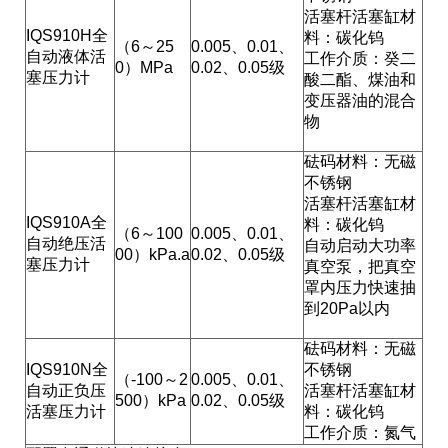
活塞杆活塞缸材
IQS910H全
料：碳化钨
（6～25
0.005、0.01、
自动液体活
工作介质：癸二
0）MPa
0.02、0.05级
塞压力计
酸二酯、煤油和
变压器油的混合
物
砝码材料：无磁
不锈钢
活塞杆活塞缸材
IQS910A全
料：碳化钨
（6～100
0.005、0.01、
自动绝压活
自动启动大功率
00）kPa.a
0.02、0.05级
塞压力计
真空泵，把真空
罩内压力快速抽
到20Pa以内
砝码材料：无磁
IQS910N全
不锈钢
（-100～2
0.005、0.01、
自动正负压
活塞杆活塞缸材
500）kPa
0.02、0.05级
活塞压力计
料：碳化钨
工作介质：氮气