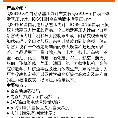
产品介绍：
IQS910-X全自动活塞压力计主要有IQS910P全自动气体
活塞压力计、IQS910H全自动液体活塞压力计、
IQS910A全自动绝压活塞压力计、IQS910N全自动正负
压力活塞压力计四款产品。全自动活塞压力计由全自动
活塞式压力计主机和压力控制器组成，能够实现全自动
加载砝码，全自动加压。结构计材质做到防磨损，保证
活塞系统在一个检定周期内的最大误差不超过允许误
差。产品
适用于
计量（院）所、
电力、核电、高铁、冶
金、石油、化工、电建、石化建、军工、航空、航天、
船舶、飞机维修、气田、油田、第三方检测机构、高等
院校教学、厂矿企事业及压力仪表生产厂家等行业，为
压力仪表检定校准以及教学研究所提供高稳定及高准确
的压力校准仪表，提高压力检定效率。
主要特点：
● 全自动加载砝码；
● 内置压力源，
全自动加压；
● 24V输出及电信号测量功能；
● 实时测量活塞位置及活塞头温度；
● 实时测量砝码测量速度；