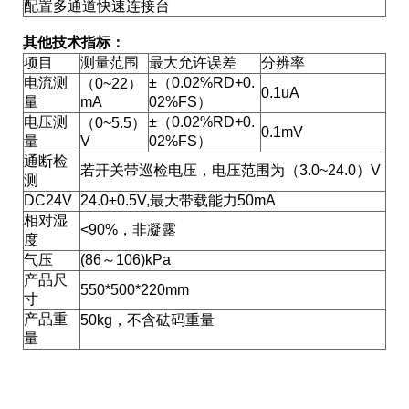
配置多通道快速连接台
其他技术指标：
项目
测量范围
最大允许误差
分辨率
电流测
±（0.02%RD+0.
（0~22）
0.1uA
量
mA
02%FS）
电压测
±（0.02%RD+0.
（0~5.5）
0.1mV
量
V
02%FS）
通断检
若开关带巡检电压，电压范围为（3.0~24.0）V
测
DC24V
24.0±0.5V,最大带载能力50mA
相对湿
<90%，非凝露
度
气压
(86～106)kPa
产品尺
550*500*220mm
寸
产品重
50kg，不含砝码重量
量